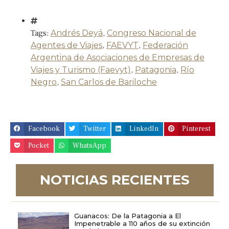
Tags:
Andrés Deyá
,
Congreso Nacional de
Agentes de Viajes
,
FAEVYT
,
Federación
Argentina de Asociaciones de Empresas de
Viajes y Turismo (Faevyt)
,
Patagonia
,
Río
Negro
,
San Carlos de Bariloche
Facebook
Twitter
LinkedIn
Pinterest
Pocket
WhatsApp
NOTICIAS RECIENTES
Guanacos: De la Patagonia a El
Impenetrable a 110 años de su extinción