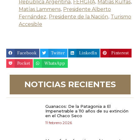
República Argentina
,
FEHGRA
,
Matías Kulfas
,
Matías Lammens
,
Presidente Alberto
Fernández
,
Presidente de la Nación
,
Turismo
Accesible
Facebook
Twitter
LinkedIn
Pinterest
Pocket
WhatsApp
NOTICIAS RECIENTES
Guanacos: De la Patagonia a El
Impenetrable a 110 años de su extinción
en el Chaco Seco
11 febrero 2026