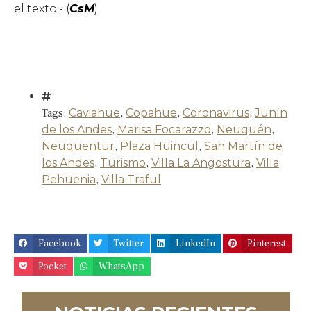
el texto.- (
CsM
)
Tags:
Caviahue
,
Copahue
,
Coronavirus
,
Junín
de los Andes
,
Marisa Focarazzo
,
Neuquén
,
Neuquentur
,
Plaza Huincul
,
San Martín de
los Andes
,
Turismo
,
Villa La Angostura
,
Villa
Pehuenia
,
Villa Traful
Facebook
Twitter
LinkedIn
Pinterest
Pocket
WhatsApp