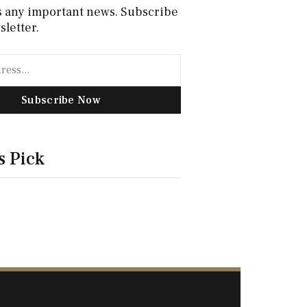
s any important news. Subscribe
sletter.
Subscribe Now
s Pick