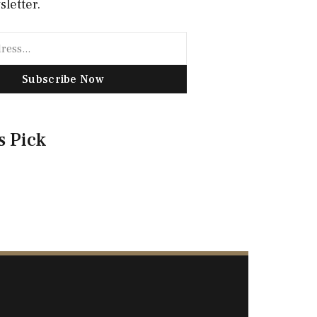
sletter.
Subscribe Now
s Pick