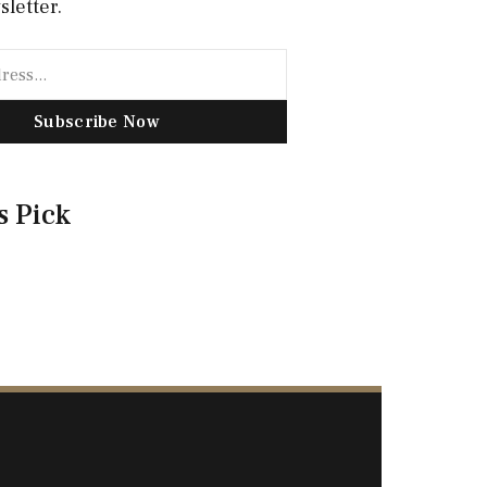
sletter.
Subscribe Now
s Pick