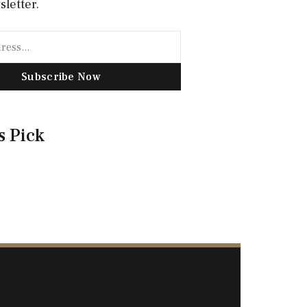
sletter.
Subscribe Now
s Pick