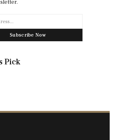
sletter.
Subscribe Now
s Pick