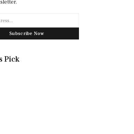
sletter.
Subscribe Now
s Pick