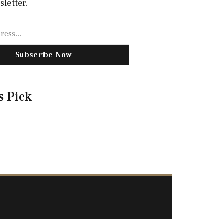
sletter.
Subscribe Now
s Pick