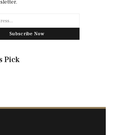
sletter.
Subscribe Now
s Pick