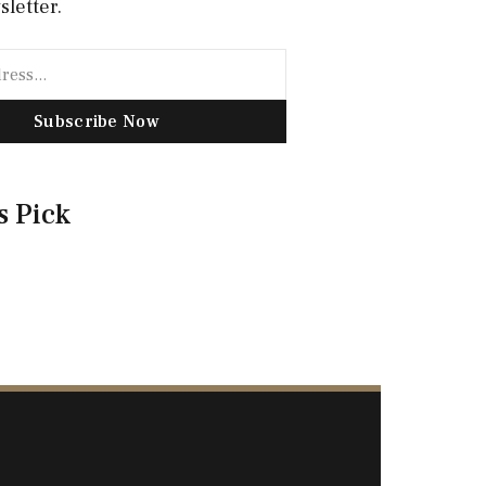
sletter.
Subscribe Now
s Pick