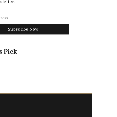
sletter.
Subscribe Now
s Pick