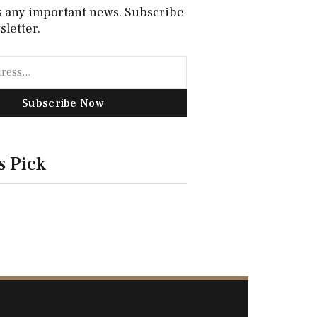
s any important news. Subscribe
sletter.
Subscribe Now
s Pick