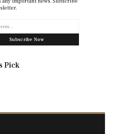
s any important news. Subscribe
sletter.
Subscribe Now
s Pick