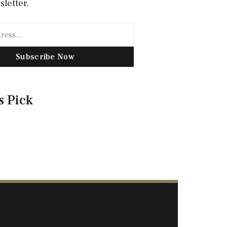
sletter.
Subscribe Now
s Pick