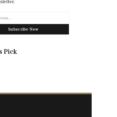
sletter.
Subscribe Now
s Pick