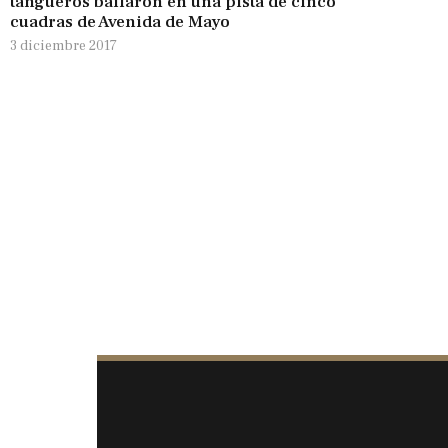
tangueros bailaron en una pista de cinco
cuadras de Avenida de Mayo
3 diciembre 2017