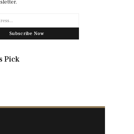
sletter.
Subscribe Now
s Pick