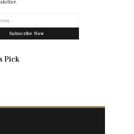
sletter.
Subscribe Now
s Pick