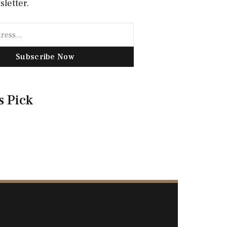
sletter.
Subscribe Now
s Pick