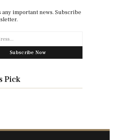
s any important news. Subscribe
sletter.
Subscribe Now
s Pick