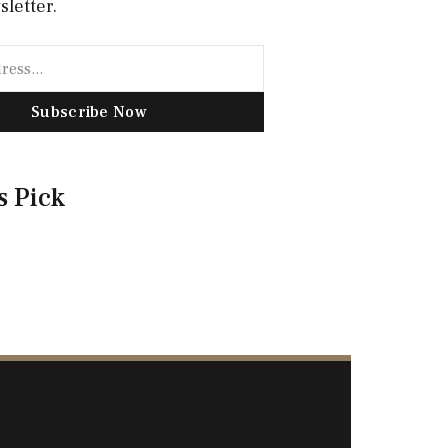
sletter.
Subscribe Now
s Pick