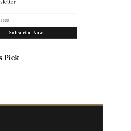
sletter.
Subscribe Now
s Pick