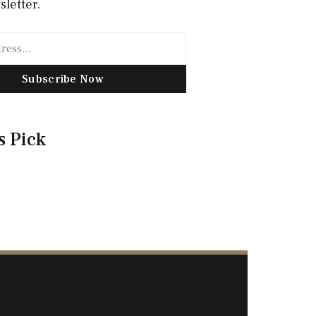
sletter.
Subscribe Now
s Pick