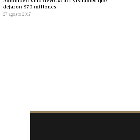
Automovilismo llevó 35 mil visitantes que
dejaron $70 millones
27 agosto 2017