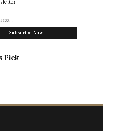
sletter.
Subscribe Now
s Pick