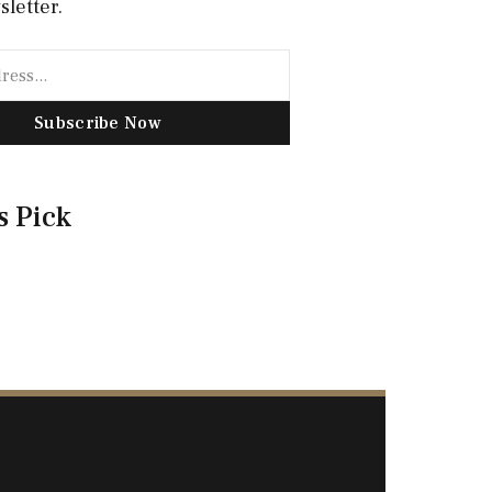
sletter.
Subscribe Now
s Pick