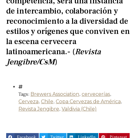
competencia, será una instancia
de intercambio, colaboración y
reconocimiento a la diversidad de
estilos y orígenes que conviven en
la escena cervecera
latinoamericana.- (
Revista
Jengibre/
CsM
)
Tags:
Brewers Association
,
cervecerías
,
Cerveza
,
Chile
,
Copa Cervezas de América
,
Revista Jengibre
,
Valdivia (Chile)
Facebook
Twitter
LinkedIn
Pinterest