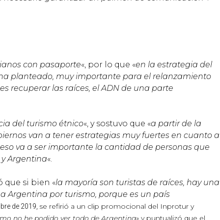
lianos con pasaporte
«, por lo que «
en la estrategia del
e ha planteado, muy importante para el relanzamiento
 es recuperar las raíces, el ADN de una parte
ia del turismo étnico
«, y sostuvo que «
a partir de la
obiernos van a tener estrategias muy fuertes en cuanto a
n eso va a ser importante la cantidad de personas que
 y Argentina
«.
 que si bien «
la mayoría son turistas de raíces, hay una
a Argentina por turismo, porque es un país
se refirió a un clip promocional d
el Inprotur y
bre de 2019,
smo no he podido ver todo de Argentina
» y puntualizó que el