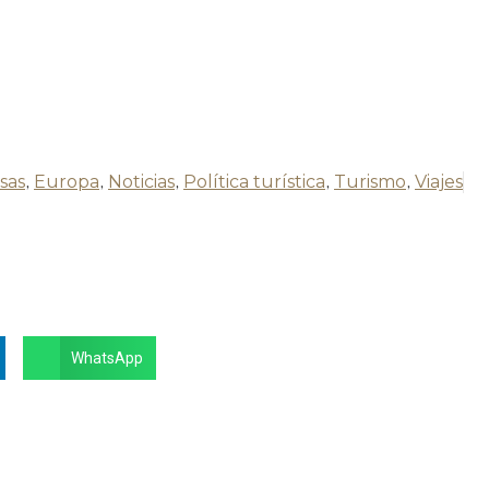
sas
,
Europa
,
Noticias
,
Política turística
,
Turismo
,
Viajes
WhatsApp