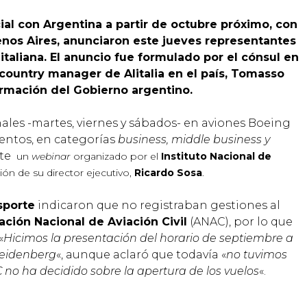
cial con Argentina a partir de octubre próximo, con
nos Aires, anunciaron este jueves representantes
italiana.
El anuncio fue formulado por el cónsul en
l country manager de Alitalia en el país, Tomasso
irmación del Gobierno argentino.
ales -martes, viernes y sábados- en aviones Boeing
ientos, en categorías
business, middle business y
nte
un
webinar
organizado por el
Instituto Nacional de
ción de su director ejecutivo,
Ricardo Sosa
.
sporte
indicaron que no registraban gestiones al
ación Nacional de Aviación Civil
(ANAC), por lo que
«
Hicimos la presentación del horario de septiembre a
Freidenberg
«, aunque aclaró que todavía «
no tuvimos
o ha decidido sobre la apertura de los vuelos
«.