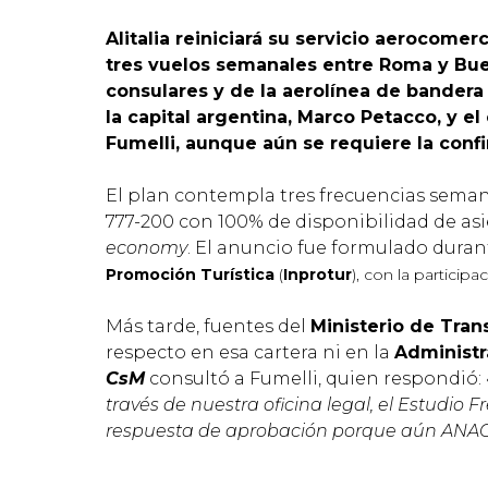
Alitalia reiniciará su servicio aerocomer
tres vuelos semanales entre Roma y Bue
consulares y de la aerolínea de bandera 
la capital argentina, Marco Petacco, y e
Fumelli, aunque aún se requiere la conf
El plan contempla tres frecuencias seman
777-200 con 100% de disponibilidad de as
economy
. El anuncio fue formulado dura
Promoción Turística
(
Inprotur
), con la participa
Más tarde, fuentes del
Ministerio de Tran
respecto en esa cartera ni en la
Administr
CsM
consultó a Fumelli, quien respondió: 
través de nuestra oficina legal, el Estudio 
respuesta de aprobación porque aún ANAC n