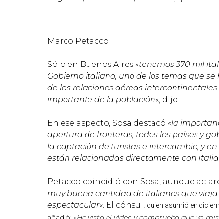
Marco Petacco
Sólo en Buenos Aires «
tenemos 370 mil ita
Gobierno italiano, uno de los temas que s
de las relaciones aéreas intercontinentales
importante de la población
«, dijo
En ese aspecto, Sosa destacó «
la importanc
apertura de fronteras, todos los países y g
la captación de turistas e intercambio, y e
están relacionadas directamente con Italia
Petacco coincidió con Sosa, aunque aclaró
muy buena cantidad de italianos que viaja 
espectacular
«. El cónsul,
quien asumió en diciem
añadió: «
He visto el vídeo y compruebo que yo mi