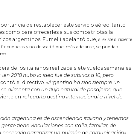
mportancia de restablecer este servicio aéreo, tanto
es como para ofrecerles a sus compatriotas la
sticos argentinos. Fumelli adelantó que,
si existe suficiente
frecuencias y no descartó que, más adelante, se puedan
res.
ra de los italianos realizaba siete vuelos semanales
 «
en 2018 hubo la idea fue de subirlos a 10, pero
, contó el directivo. «
Argentina ha sido siempre un
se alimenta con un flujo natural de pasajeros, que
vierte en «
el cuarto destino internacional a nivel de
ación argentina es de ascendencia italiana y tenemos
 gente tiene vinculaciones con Italia, familiar, de
en necesario garantizar un pulmón de comunicación
«.