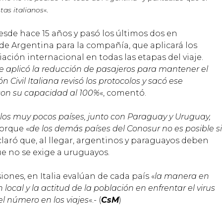
tas italianos
«.
esde hace 15 años y pasó los últimos dos en
de Argentina para la compañía, que aplicará los
iación internacional en todas las etapas del viaje.
ue aplicó la reducción de pasajeros para mantener el
n Civil Italiana revisó los protocolos y sacó ese
 con su capacidad al 100%
«, comentó.
los muy pocos países, junto con Paraguay y Uruguay,
porque «
de los demás países del Conosur no es posible si
claró que, al llegar, argentinos y paraguayos deben
e no se exige a uruguayos.
ones, en Italia evalúan de cada país «
la manera en
local y la actitud de la población en enfrentar el virus
l número en los viajes
«.- (
CsM
)