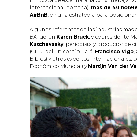
En busca de esta meta, la CABA trabaja c
internacional porteña),
más de 40 hotele
AirBnB
, en una estrategia para posicion
Algunos referentes de las industrias más 
BA
fueron
Karen Bruck
, vicepresidente M
Kutchevasky
, periodista y productor de c
(CEO) del unicornio Ualá;
Francisco Vigo
,
Biblos) y otros expertos internacionales,
Económico Mundial) y
Martijn Van der V