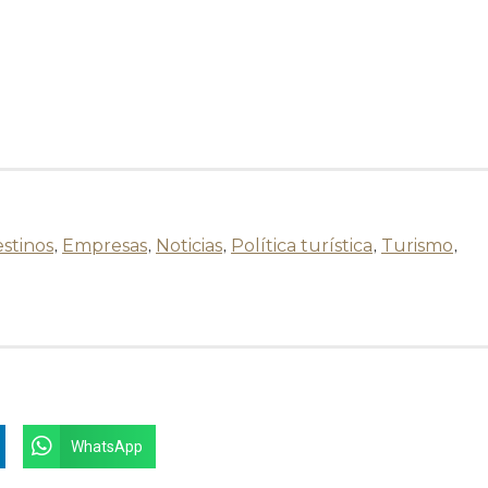
stinos
,
Empresas
,
Noticias
,
Política turística
,
Turismo
,
WhatsApp