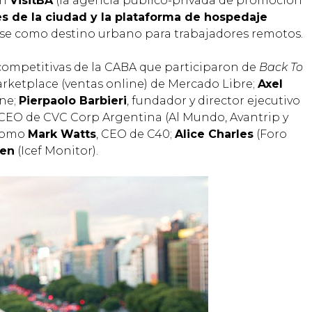
on
VisitBA
(la agencia público-privada de promoción
s de la ciudad y la plataforma de hospedaje
arse como destino urbano para trabajadores remotos.
competitivas de la CABA que participaron de
Back To
arketplace (ventas online) de Mercado Libre;
Axel
ine;
Pierpaolo Barbieri
, fundador y director ejecutivo
 CEO de CVC Corp Argentina (Al Mundo, Avantrip y
 como
Mark Watts
, CEO de C40;
Alice Charles
(Foro
een
(Icef Monitor).