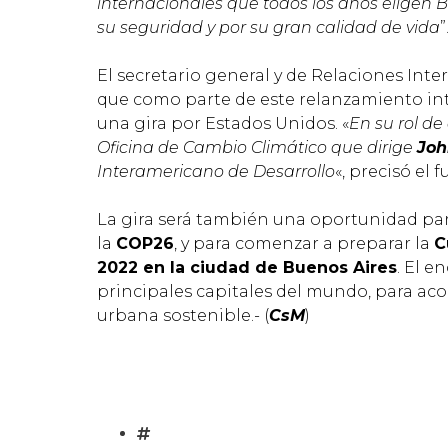
internacionales que todos los años eligen B
su seguridad y por su gran calidad de vida
”
El secretario general y de Relaciones Inte
que como parte de este relanzamiento int
una gira por Estados Unidos.
«
En su rol de
Oficina de Cambio Climático que dirige
Joh
Interamericano de Desarrollo
«, precisó el 
La gira será también una oportunidad para
la
COP26
, y para comenzar a preparar la
C
2022 en la ciudad de Buenos Aires
. El e
principales capitales del mundo, para ac
urbana sostenible.- (
CsM
)