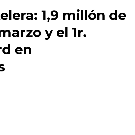
lera: 1,9 millón de
arzo y el 1r.
rd en
s