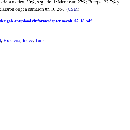
sto de América, 30%, seguido de Mercosur, 27%; Europa, 22,7% y
clararon origen sumaron un 10,2%.- (
CSM
)
ndec.gob.ar/uploads/informesdeprensa/eoh_05_18.pdf
H
,
Hoteleria
,
Indec
,
Turistas