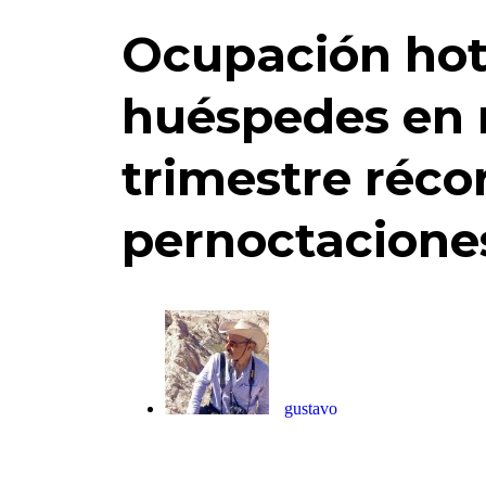
Ocupación hote
huéspedes en m
trimestre réco
pernoctacione
gustavo