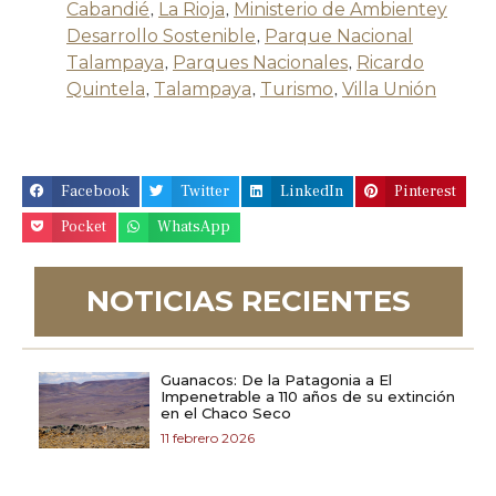
Cabandié
,
La Rioja
,
Ministerio de Ambientey
Desarrollo Sostenible
,
Parque Nacional
Talampaya
,
Parques Nacionales
,
Ricardo
Quintela
,
Talampaya
,
Turismo
,
Villa Unión
Facebook
Twitter
LinkedIn
Pinterest
Pocket
WhatsApp
NOTICIAS RECIENTES
Guanacos: De la Patagonia a El
Impenetrable a 110 años de su extinción
en el Chaco Seco
11 febrero 2026