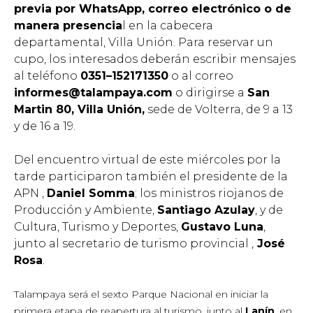
previa por WhatsApp, correo electrónico o de
manera presencia
l en la cabecera
departamental, Villa Unión. Para reservar un
cupo, los interesados deberán escribir mensajes
al teléfono
0351–152171350
o al correo
informes@talampaya.com
o dirigirse a
San
Martin 80, Villa Unión,
sede de Volterra, de 9 a 13
y de 16 a 19.
Del encuentro virtual de este miércoles por la
tarde participaron también el presidente de la
APN ,
Daniel Somma
; los ministros riojanos de
Producción y Ambiente,
Santiago Azulay
, y de
Cultura, Turismo y Deportes,
Gustavo Luna
,
junto al secretario de turismo provincial ,
José
Rosa
.
Talampaya será el sexto Parque Nacional en iniciar la
primera etapa de reapertura al turismo, junto al
Lanín
, en