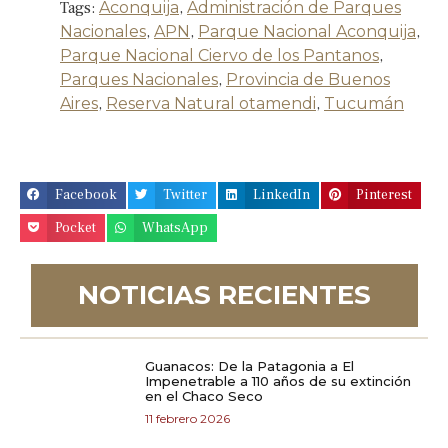
Tags:
Aconquija
,
Administración de Parques
Nacionales
,
APN
,
Parque Nacional Aconquija
,
Parque Nacional Ciervo de los Pantanos
,
Parques Nacionales
,
Provincia de Buenos
Aires
,
Reserva Natural otamendi
,
Tucumán
Facebook
Twitter
LinkedIn
Pinterest
Pocket
WhatsApp
NOTICIAS RECIENTES
Guanacos: De la Patagonia a El
Impenetrable a 110 años de su extinción
en el Chaco Seco
11 febrero 2026