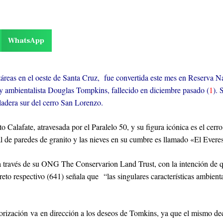
WhatsApp
áreas en el oeste de Santa Cruz, fue convertida este mes en Reserva Na
o y ambientalista Douglas Tompkins, fallecido en diciembre pasado (
1
). 
ladera sur del cerro San Lorenzo.
 Calafate, atravesada por el Paralelo 50, y su figura icónica es el cerr
l de paredes de granito y las nieves en su cumbre es llamado «El Everes
través de su ONG The Conservarion Land Trust, con la intención de que 
o respectivo (641) señala que “las singulares características ambiental
zación va en dirección a los deseos de Tomkins, ya que el mismo decret