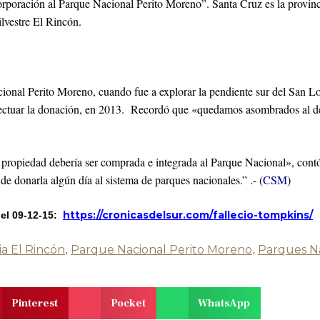
ncorporación al Parque Nacional Perito Moreno”. Santa Cruz es la provi
ilvestre El Rincón.
ional Perito Moreno, cuando fue a explorar la pendiente sur del San L
fectuar la donación, en 2013. Recordó que «quedamos asombrados al des
 propiedad debería ser comprada e integrada al Parque Nacional», cont
de donarla algún día al sistema de parques nacionales.” .- (
CSM
)
https://cronicasdelsur.com/fallecio-tompkins/
del 09-12-15:
ia El Rincón
,
Parque Nacional Perito Moreno
,
Parques N
Pinterest
Pocket
WhatsApp