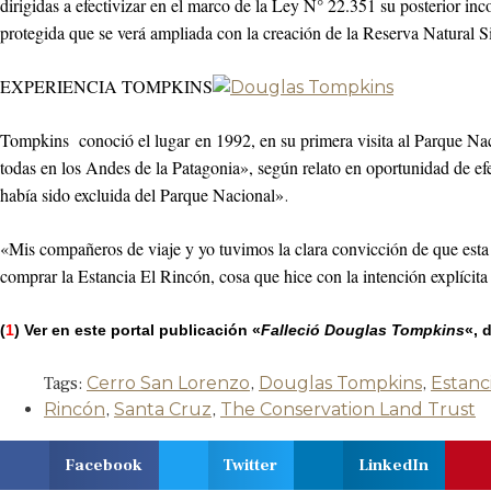
dirigidas a efectivizar en el marco de la Ley N° 22.351 su posterior i
protegida que se verá ampliada con la creación de la Reserva Natural S
EXPERIENCIA TOMPKINS
Tompkins conoció el lugar en 1992, en su primera visita al Parque Nac
todas en los Andes de la Patagonia», según relato en oportunidad de e
había sido excluida del Parque Nacional»
.
«Mis compañeros de viaje y yo tuvimos la clara convicción de que esta
comprar la Estancia El Rincón, cosa que hice con la intención explícita 
(
1
) Ver en este portal publicación «
Falleció Douglas Tompkins
«, 
Tags:
Cerro San Lorenzo
,
Douglas Tompkins
,
Estanc
Rincón
,
Santa Cruz
,
The Conservation Land Trust
Facebook
Twitter
LinkedIn