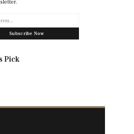
sletter.
Subscribe Now
s Pick