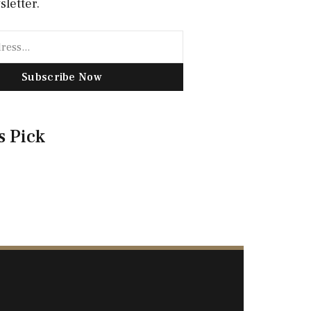
sletter.
Subscribe Now
s Pick