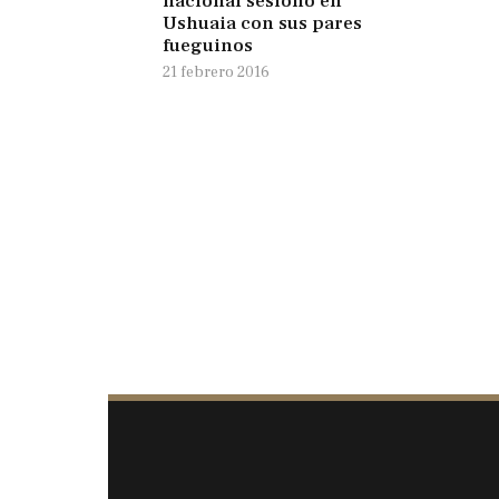
nacional sesionó en
Ushuaia con sus pares
fueguinos
21 febrero 2016