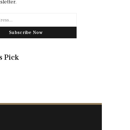
sletter.
Subscribe Now
s Pick