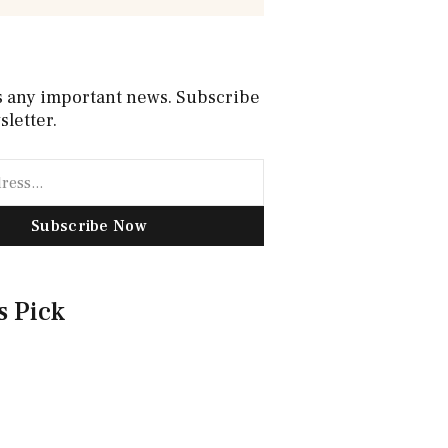
s any important news. Subscribe
sletter.
Subscribe Now
s Pick