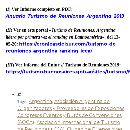
(
I
) Ver Informe completo en PDF:
Anuario_Turismo_de_Reuniones_Argentina_2019
(
II
) Ver en este portal «
Turismo de Reuniones: Argentina
lidera por primera vez el ranking en Latinoamérica
«, del 13-
https://cronicasdelsur.com/turismo-de-
05-20:
reuniones-argentina-ranking-icca/
(
III
) Ver Informe del Entur s/ Turismo de Reuniones 2019:
https://turismo.buenosaires.gob.ar/sites/turism
Tags:
Argentina
,
Asociación Argentina de
Organizadores y Proveedores de Exposiciones
Congresos Eventos y Burós de Convenciones
(AOCA)
,
Asociación Internacional de Turismo
de Reuniones (ICCA)
,
Ciudad de Buenos Aires
,