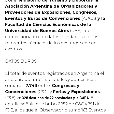
por el
Ministerio de Turismo y Deportes
;
la
Asociación Argentina de Organizadores y
Proveedores de Exposiciones, Congresos,
Eventos y Burós de Convenciones
(AOCA)
y la
Facultad de Ciencias Económicas de la
Universidad de Buenos Aires
(UBA), fue
confeccionado con datos brindados por los
referentes técnicos de los destinos sede de
eventos.
DATOS DUROS
El total de eventos registrados en Argentina el
año pasado -internacionales y domésticos-
sumaron
7.743
entre
Congresos y
Convenciones
(C&C) y
Ferias y Exposiciones
(F&E),
El
en
328 destinos de 22 provincias y la CABA
.
detalle señala que hubo 6.952 de C&C y 791 de
F&E, a los que el Observatorio sumó 163 Eventos