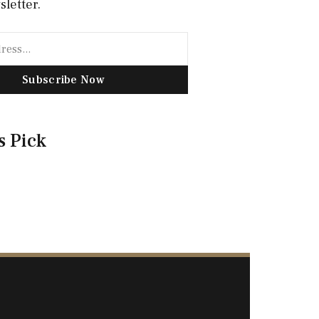
sletter.
Subscribe Now
s Pick