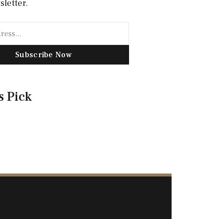
sletter.
Subscribe Now
s Pick