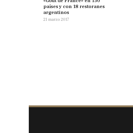
«Goût de France» en 150
países y con 18 restoranes
argentinos
21 marzo 2017