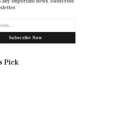
s any important news. Subscribe
sletter.
Subscribe Now
s Pick