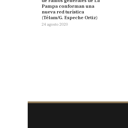
de ramos generales de La
Pampa conforman una
nueva red turística
(Télam/G. Espeche Ortiz)
24 agosto 2020