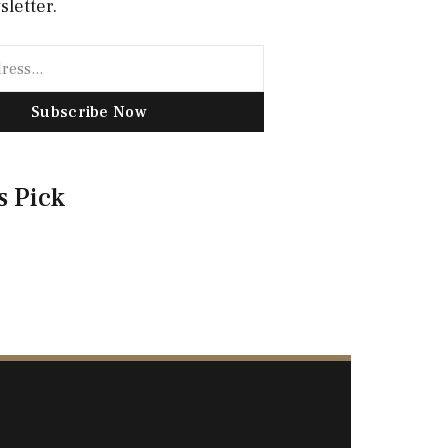
sletter.
Subscribe Now
s Pick