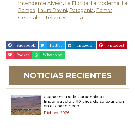
Intendente Alvear
,
La Florida
,
La Moderna
,
La
Pampa
,
Laura Davini
,
Patagonia
,
Ramos
Generales
,
Télam
,
Victorica
Facebook
Twitter
LinkedIn
Pinterest
Pocket
WhatsApp
NOTICIAS RECIENTES
Guanacos: De la Patagonia a El
Impenetrable a 110 años de su extinción
en el Chaco Seco
11 febrero 2026