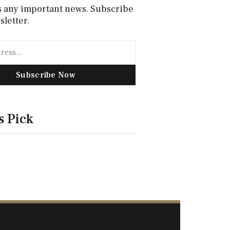
s any important news. Subscribe
sletter.
Subscribe Now
s Pick