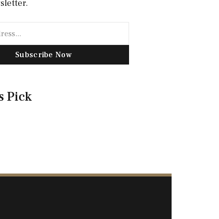
sletter.
Subscribe Now
s Pick