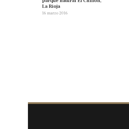
parque natural El Chiflón,
La Rioja
16 marzo 2016