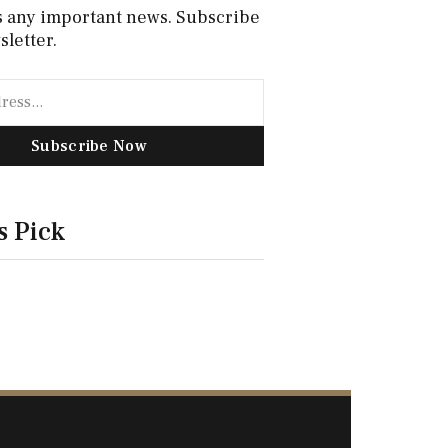
s any important news. Subscribe
sletter.
Subscribe Now
s Pick