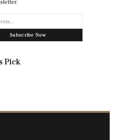
sletter.
Subscribe Now
s Pick