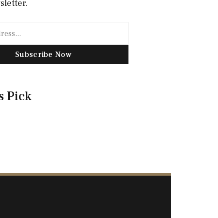
sletter.
Subscribe Now
s Pick