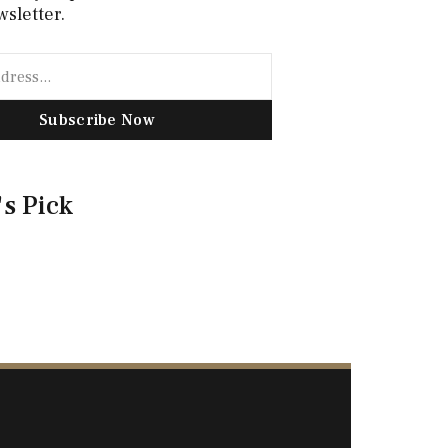
wsletter.
Subscribe Now
's Pick