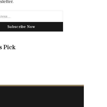
sletter.
Subscribe Now
s Pick